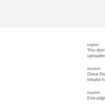
English
This dom
uploaded
Deutsch
Diese Do
Inhalte h
Español
Esta pág