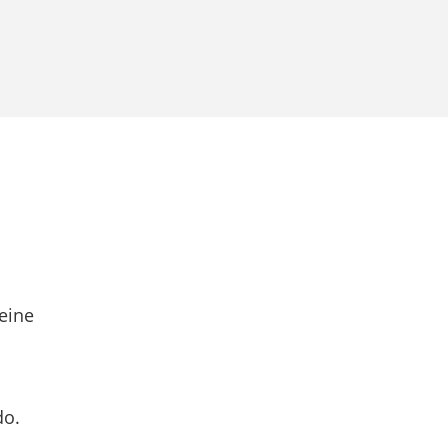
eine
do.