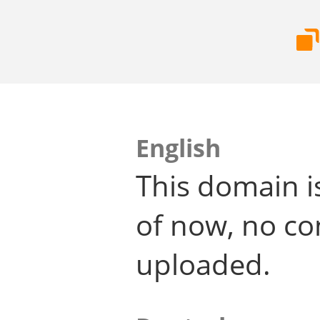
English
This domain i
of now, no co
uploaded.