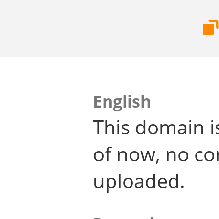
English
This domain i
of now, no co
uploaded.