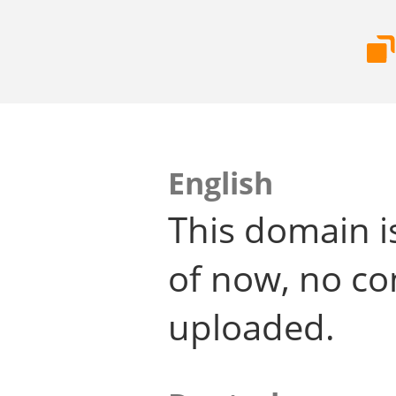
English
This domain i
of now, no co
uploaded.