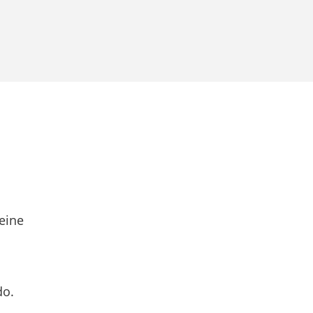
eine
do.