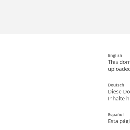
English
This dom
uploaded
Deutsch
Diese Do
Inhalte h
Español
Esta pág