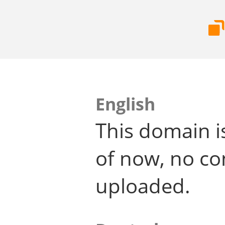
English
This domain i
of now, no co
uploaded.