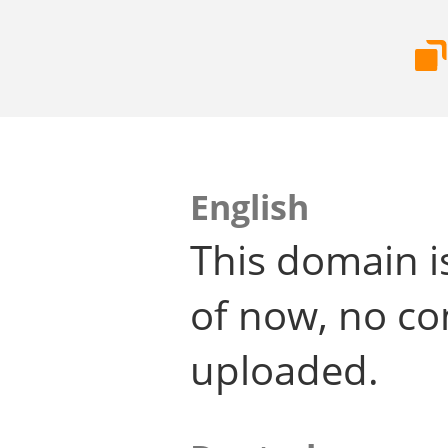
English
This domain i
of now, no co
uploaded.