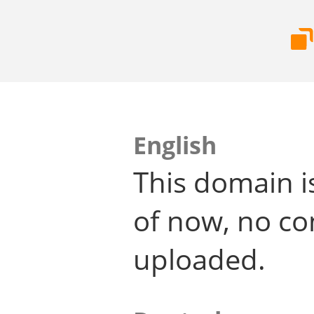
English
This domain i
of now, no co
uploaded.