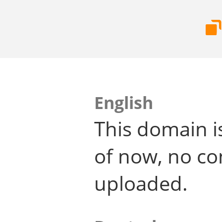
English
This domain i
of now, no co
uploaded.