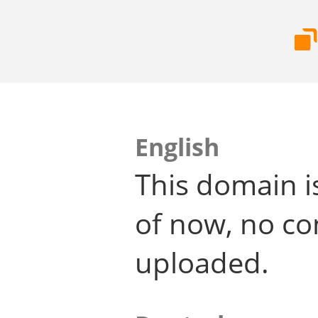
English
This domain i
of now, no co
uploaded.