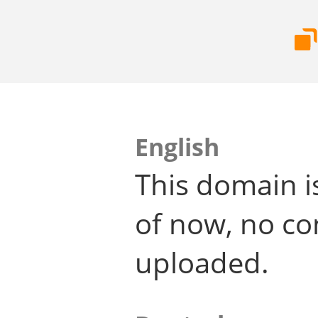
English
This domain i
of now, no co
uploaded.