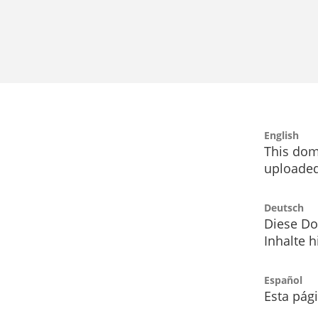
English
This dom
uploaded
Deutsch
Diese Do
Inhalte h
Español
Esta pág