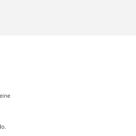
eine
do.