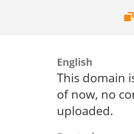
English
This domain i
of now, no co
uploaded.