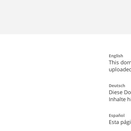
English
This dom
uploaded
Deutsch
Diese Do
Inhalte h
Español
Esta pág