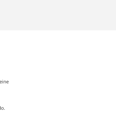
eine
do.