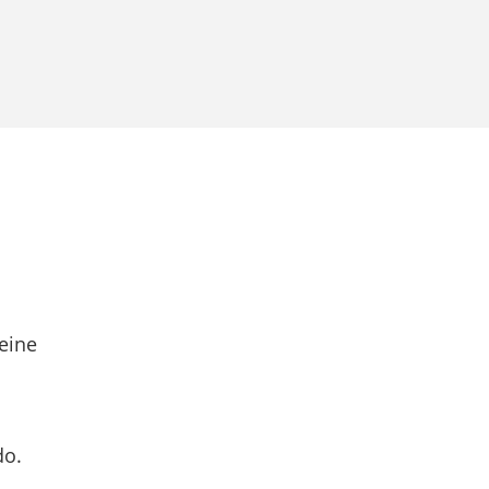
eine
do.