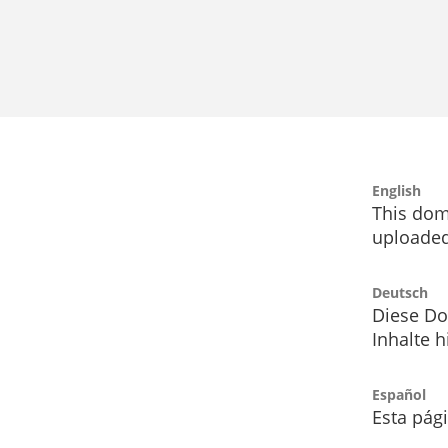
English
This dom
uploaded
Deutsch
Diese Do
Inhalte h
Español
Esta pág