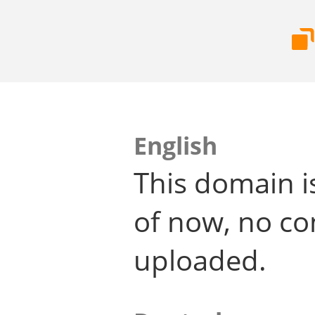
English
This domain i
of now, no co
uploaded.