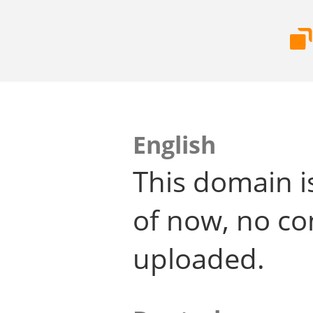
English
This domain i
of now, no co
uploaded.