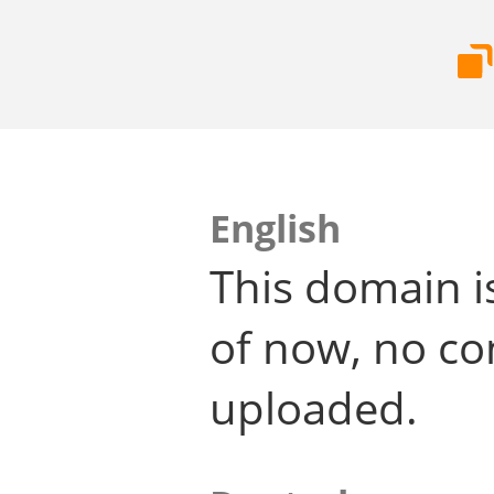
English
This domain i
of now, no co
uploaded.