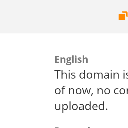
English
This domain i
of now, no co
uploaded.