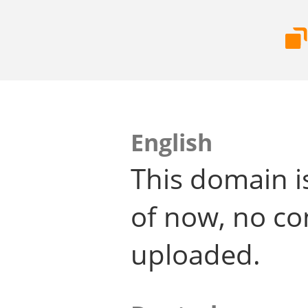
English
This domain i
of now, no co
uploaded.