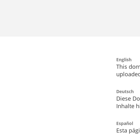
English
This dom
uploaded
Deutsch
Diese Do
Inhalte h
Español
Esta pág