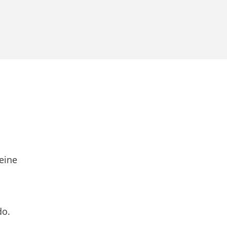
eine
do.