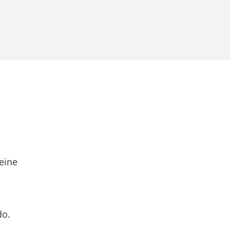
eine
do.