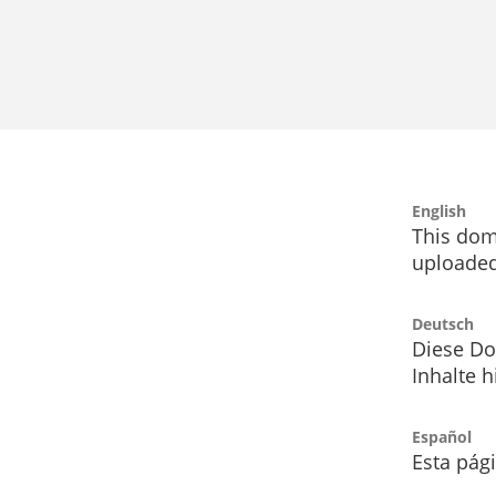
English
This dom
uploaded
Deutsch
Diese Do
Inhalte h
Español
Esta pág