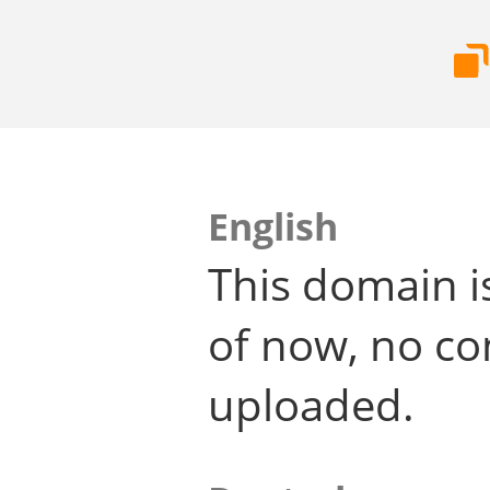
English
This domain i
of now, no co
uploaded.