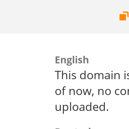
English
This domain i
of now, no co
uploaded.