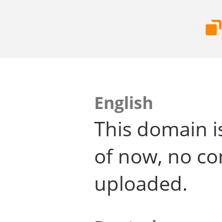
English
This domain i
of now, no co
uploaded.