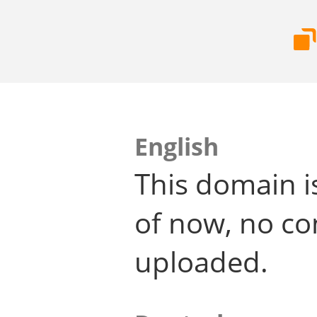
English
This domain i
of now, no co
uploaded.