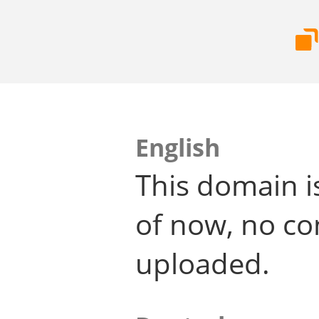
English
This domain i
of now, no co
uploaded.