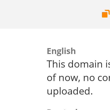
English
This domain i
of now, no co
uploaded.